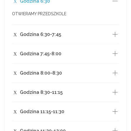
Godzina 6:30
OTWIERAMY PRZEDSZKOLE
Godzina 6:30-7:45
Kontakty indywidualne z dziećmi, zabawy wynikające z
Godzina 7:45-8:00
własnej aktywności dzieci, praca indywidualna,
ćwiczenia poranne, obserwacja pedagogiczna.
Wyrabianie nawyków i czynności higienicznych,
Godzina 8:00-8:30
kulturalnych, związanych z samoobsługą dziecka i
przygotowaniem do śniadania.
Śniadanie. Praca nad kulturalnym spożywaniem
Godzina 8:30-11:15
posiłków.
Czynności higieniczne po śniadaniu.
Zintegrowana działalność edukacyjna zgodna z
Godzina 11:15-11:30
podstawą programową, zajęcia dydaktyczne różnego
typu realizowane według wybranego programu
Przygotowanie do obiadu: czynności porządkowe,
wychowania przedszkolnego, zajęcia i zabawy
Godzina 11:30-12:00