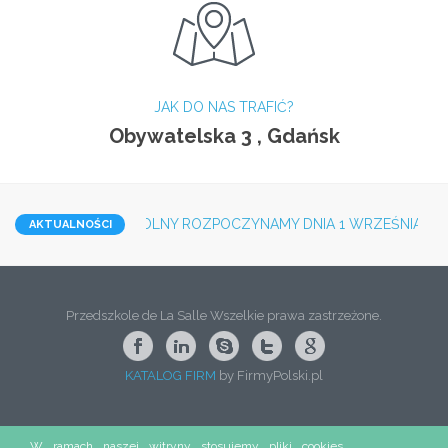
JAK DO NAS TRAFIĆ?
Obywatelska 3 , Gdańsk
ny
: ROK PRZEDSZKOLNY ROZPOCZYNAMY DNIA 1 WRZEŚNIA WE 
AKTUALNOŚCI
Przedszkole de La Salle Wszelkie prawa zastrzeżone.
KATALOG FIRM
by FirmyPolski.pl
W ramach naszej witryny stosujemy pliki cookies.